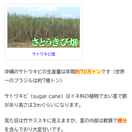
サトウキビ畑
沖縄のサトウキビの生産量は年間
約70万トン
です（世界
一のブラジルは約7億トン）
サトウキビ（sugar cane）はイネ科の植物で太い茎で節
があり高さは3ｍぐらいになります。
見た目は竹やススキに見えますが、茎の内部は軟質で
糖分
を含んでおり大変甘いです。