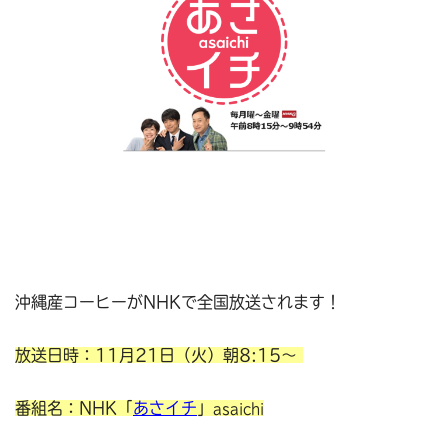
沖縄産コーヒーが
NHKで全国放送されます！
放送日時：11月21日（火）朝8:15～
番組名：NHK「
あさイチ
」
asaichi