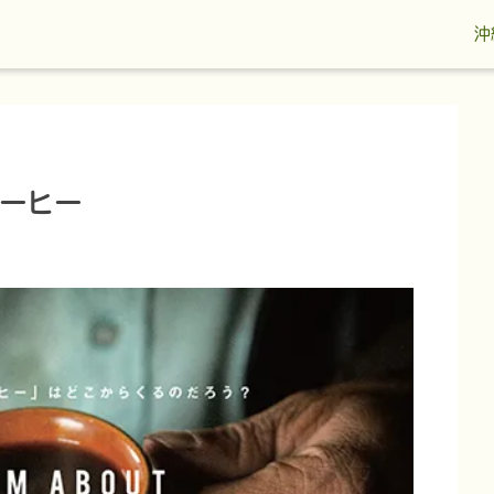
沖
ーヒー