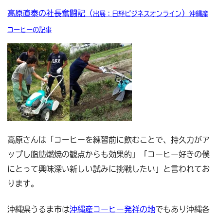
高原直泰の社長奮闘記
（
）
出展：日経ビジネスオンライン
沖縄産
コーヒーの記事
高原さんは「コーヒーを練習前に飲むことで、持久力がア
ップし脂肪燃焼の観点からも効果的」「コーヒー好きの僕
にとって興味深い新しい試みに挑戦したい」と言われてお
ります。
沖縄県うるま市は
沖縄産コーヒー発祥の地
でもあり沖縄各