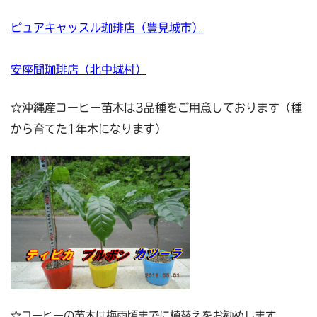
ピュアキャッスル珈琲店（豊見城市）
安座間珈琲店（北中城村）
☆沖縄産コーヒー苗木は3品種をご用意しております（種
から育てた1年木になります）
☆コーヒーの苗木は梅雨頃までに植替えをお勧めします