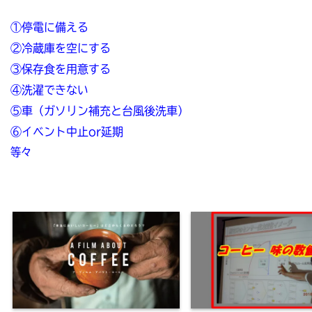
①停電に備える
②冷蔵庫を空にする
③保存食を用意する
④洗濯できない
⑤
車（ガソリン補充と台風後洗車）
⑥
イベント中止or延期
等々