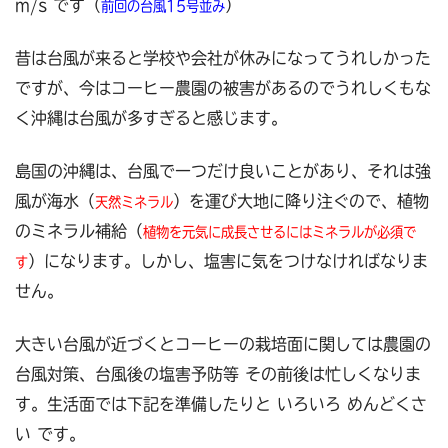
m/s です（
）
前回の台風15号並み
昔は台風が来ると学校や会社が休みになってうれしかった
ですが、今はコーヒー農園の被害があるのでうれしくもな
く沖縄は台風が多すぎると感じます。
島国の沖縄は、台風で一つだけ良いことがあり、それは強
風が海水（
）を運び大地に降り注ぐので、植物
天然ミネラル
のミネラル補給（
植物を元気に成長させるにはミネラルが必須で
）になります。しかし、塩害に気をつけなければなりま
す
せん。
大きい台風が近づくとコーヒーの栽培面に関しては農園の
台風対策、台風後の塩害予防等 その前後は忙しくなりま
す。
生活面では下記を準備したりと いろいろ めんどくさ
い です。